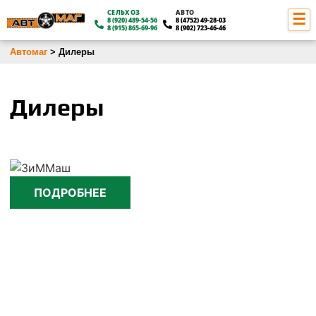
СЕЛЬХОЗ
АВТО
8 (920) 489-54-56
8 (4752) 49-28-03
8 (915) 865-69-96
8 (902) 723-46-46
Автомаг
> Дилеры
О КОМПАНИИ
КАТАЛОГ
Дилеры
ЮРИДИЧЕСКИМ ЛИЦАМ
ДИЛЕРЫ
ОПЛАТА И ДОСТАВКА
ПОДРОБНЕЕ
КОНТАКТЫ