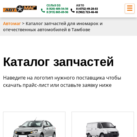
СЕЛЬХОЗ
АВТО
8 (920) 489-54-56
8 (4752) 49-28-03
8 (915) 865-69-96
8 (902) 723-46-46
Автомаг
>
Каталог запчастей для иномарок и
О КОМПАНИИ
отечественных автомобилей в Тамбове
КАТАЛОГ
ЮРИДИЧЕСКИМ ЛИЦАМ
Каталог запчастей
ДИЛЕРЫ
ОПЛАТА И ДОСТАВКА
Наведите на логотип нужного поставщика чтобы
скачать прайс-лист или оставьте заявку ниже
КОНТАКТЫ
Скачать прайс-лист
Скачать прайс-лист